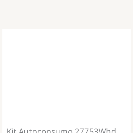
Kit
Autoconsumo
27753Whd
G2
5000
Anti
Apagão
Monofásico
quantidade
Kit Autoconsumo 27753Whd