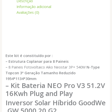
Descrição
Informação adicional
Avaliações (0)
Este kit é constituído por :
– Estrutura Coplanar para 8 Paineis
–
8 Paineis Fotovoltaico Aiko Neostar 3P+ 540W
N-Type
Topcon 3ª Geração Tamanho Reduzido
1954*1134*30mm
– Kit Bateria NEO Pro V3 51.2V
16Kwh Plug and Play
Inversor Solar Híbrido GoodWe
GW 5000 20 G2