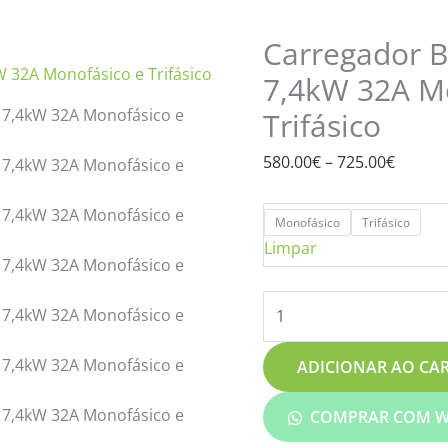
BCP-
preço:
A2N-
580.00
Carregador 
L
atravé
7,4kW 32A M
7,4kW
725.00
32A
Trifásico
Monofásico
e
580.00
€
–
725.00
€
Trifásico
quantidade
Monofásico
Trifásico
Limpar
ADICIONAR AO CA
COMPRAR COM W