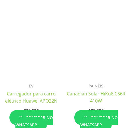
EV
PAINÉIS
Carregador para carro
Canadian Solar HiKu6 CS6R
elétrico Huawei APO22N
410W
800.00
€
125.00
€
COMPRAR NO
COMPRAR NO
WHATSAPP
WHATSAPP