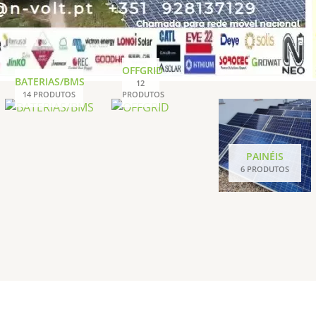
OFFGRID
BATERIAS/BMS
12
14 PRODUTOS
PRODUTOS
PAINÉIS
6 PRODUTOS
Carregador
Faixa
Beny
de