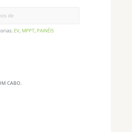
rmos de
orias:
EV
,
MPPT
,
PAINÉIS
OM CABO.