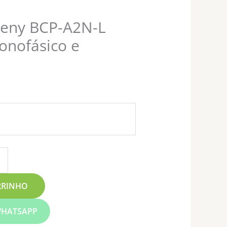
€
Beny BCP-A2N-L
s
onofásico e
€
RRINHO
HATSAPP